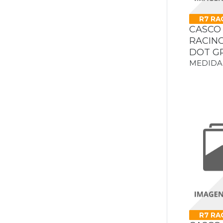
Morado
UNSCARRED SNAKE
R7 RA
Morado Mate
CASCO 
VALIANT
Morado/Azul/Rosa
RACING
VALIANT II
DOT GR
Multicolor
MEDIDA: 
VALIANT II CODEX
Naranja/Morado/Blanco
VALIANT II HUB
Naranja/Verde
Negro
Negro Mate
Negro Mate/NIGHT VISION
Negro/Amarillo
Negro/Amarillo Fluo
Negro/Amarillo Flurorecente
Negro/Amarillo/Naranja
R7 RA