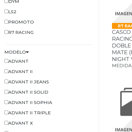
DYM
LS2
PROMOTO
R7 RA
CASCO 
R7 RACING
RACING
DOBLE
MATE 
MODELO
NIGHT 
ADVANT
MEDIDA: S
ADVANT II
ADVANT II JEANS
ADVANT II SOLID
ADVANT II SOPHIA
ADVANT II TRIPLE
ADVANT X