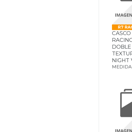
Gris Mate
STROBE II MONZA
Gris/Amarillo Fluo
STROBE II SOLID
Gris/Amarillo Fluorescente
STROBE II VICTORY
R7 RA
Gris/Morado/Amarillo
CASCO 
TITAN
RACING
Gris/Naranja
DOBLE 
TOOTHLY MONSTER
Gris/Negro
TEXTU
TOURMODULAR E2206 MPLK SOLID
NIGHT 
Gris/Negro/Morado
MEDIDA: 
UNSCARRED
Gris/Negro/Purpura Mate
UNSCARRED DIENTOIDE
Gris/Negro/Rojo
UNSCARRED FRANK
Gris/Negro/Rojo Mate
UNSCARRED LED
Gris/Rojo
UNSCARRED OCTOPUS
Gris/Rojo/Negro Mate
UNSCARRED PIRATA
Magenta
UNSCARRED ROBOT