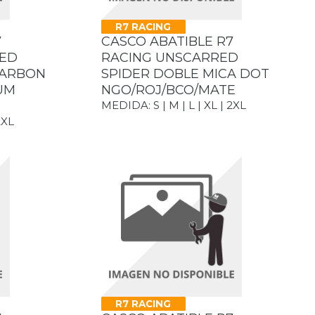
R7 RACING
7
CASCO ABATIBLE R7
LED
RACING UNSCARRED
CARBON
SPIDER DOBLE MICA DOT
UM
NGO/ROJ/BCO/MATE
MEDIDA: S | M | L | XL | 2XL
2XL
R7 RACING