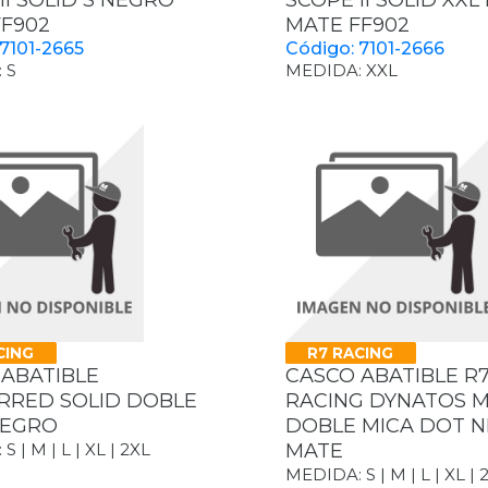
II SOLID S NEGRO
SCOPE II SOLID XX
FF902
MATE FF902
 7101-2665
Código: 7101-2666
 S
MEDIDA: XXL
CING
R7 RACING
 ABATIBLE
CASCO ABATIBLE R
RRED SOLID DOBLE
RACING DYNATOS 
NEGRO
DOBLE MICA DOT 
 | M | L | XL | 2XL
MATE
MEDIDA: S | M | L | XL | 