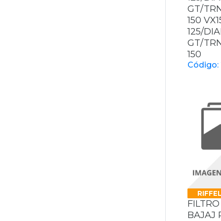
GT/TRN
150 VX1
125/DI
GT/TRN
150
Código:
RIFFE
FILTRO
BAJAJ 