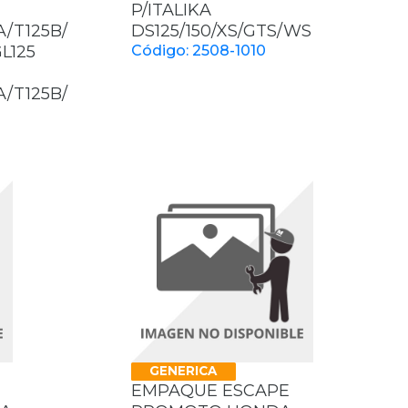
P/ITALIKA
A/T125B/
DS125/150/XS/GTS/WS
L125
Código: 2508-1010
A/T125B/
GENERICA
EMPAQUE ESCAPE