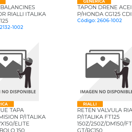
GENERICA
 BALANCINES
TAPON DRENE ACEI
OR RIALLI ITALIKA
P/HONDA CG125 CDI
125
Código: 2606-1002
 2132-1002
ICA
RIALLI
UE TAPA
RETEN VALVULA RIA
ISION P/ITALIKA
P/ITALIKA FT125
VX150/ELITE
150Z/250Z/DM150/FT
ABOLO 150
GT/RC150