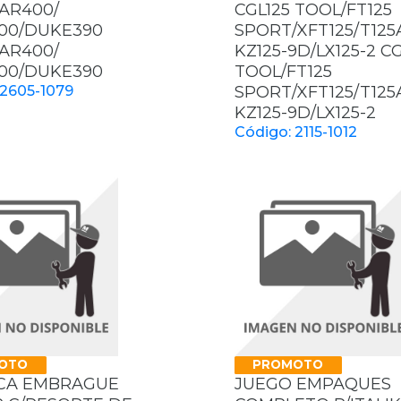
AR400/
CGL125 TOOL/FT125
00/DUKE390
SPORT/XFT125/T125
AR400/
KZ125-9D/LX125-2 CG
00/DUKE390
TOOL/FT125
 2605-1079
SPORT/XFT125/T125
KZ125-9D/LX125-2
Código: 2115-1012
OTO
PROMOTO
CA EMBRAGUE
JUEGO EMPAQUES