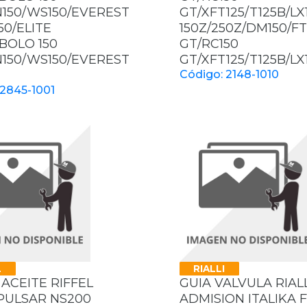
150/WS150/EVEREST
GT/XFT125/T125B/LX
50/ELITE
150Z/250Z/DM150/FT
ABOLO 150
GT/RC150
150/WS150/EVEREST
GT/XFT125/T125B/LX
Código: 2148-1010
 2845-1001
L
RIALLI
 ACEITE RIFFEL
GUIA VALVULA RIALL
PULSAR NS200
ADMISION ITALIKA F