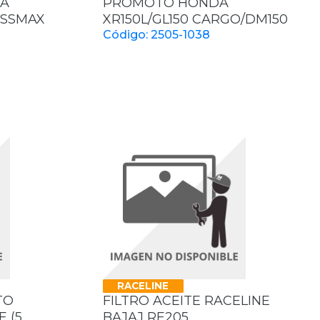
KA
PROMOTO HONDA
OSSMAX
XR150L/GL150 CARGO/DM150
Código: 2505-1038
RACELINE
TO
FILTRO ACEITE RACELINE
 (5
BAJAJ RE205