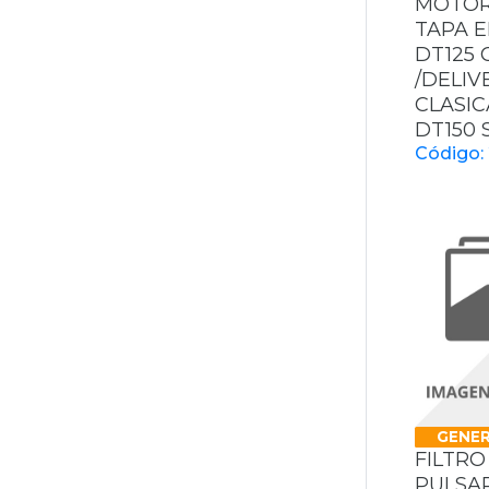
MOTOR
TAPA E
DT125
/DELIV
CLASIC
DT150
Código:
GENER
FILTRO
PULSA