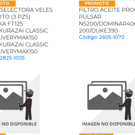
OTO
PROMOTO
 SELECTORA VELES
FILTRO ACEITE PR
O (3 PZS)
PULSAR
KA FT125
NS200/DOMINAR40
/KURAZAI CLASSIC
200/DUKE390
LIVERYMAX150
Código: 2605-1070
/KURAZAI CLASSIC
LIVERYMAX150
 2825-1005