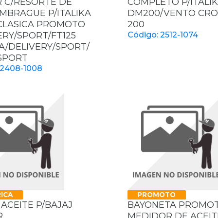
 C/RESORTE DE
COMPLETO P/ITALI
MBRAGUE P/ITALIKA
DM200/VENTO CR
 CLASICA PROMOTO
200
ERY/SPORT/FT125
Código: 2512-1074
A/DELIVERY/SPORT/
 SPORT
 2408-1008
ICA
PROMOTO
 ACEITE P/BAJAJ
BAYONETA PROMO
R
MEDIDOR DE ACEITE