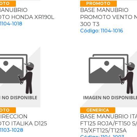
OTO
PROMOTO
MANUBRIO
BASE MANUBRIO
TO HONDA XR190L
PROMOTO VENTO N
1104-1018
300 T3
Código: 1104-1016
OTO
GENERICA
IRECCION
BASE MANUBRIO IT
O ITALIKA D125
FT125 ROJA/FT150 S
1103-1028
TS/XFT125/T125A