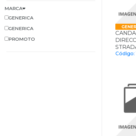
MARCA
GENERICA
GENER
GENERICA
CANDA
PROMOTO
DIRECC
STRADA
Código: 